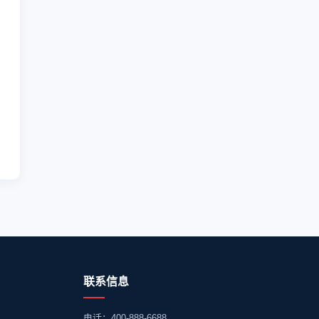
联系信息
电话：400-888-6688