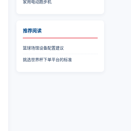
家用电动跑步机
推荐阅读
篮球场馆设备配置建议
挑选世界杯下单平台的标准