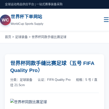
全球运动用品供应平台 | 一站式赛事装备采购
世界杯下单网站
☰
WC
WorldCup Sports Supply
首页
>
足球装备
>
世界杯同款手缝比赛足球
网站首页
足球装备
世界杯同款手缝比赛足球（五号 FIFA
篮球装备
Quality Pro）
健身器械
分类：足球装备
认证：FIFA Quality Pro
规格：5 号 / 直
径 21.5cm
行业资讯
关于我们