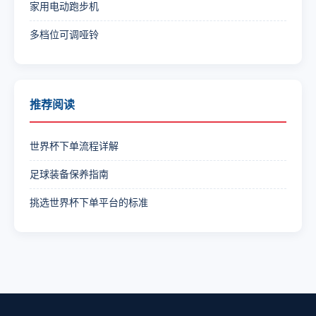
家用电动跑步机
多档位可调哑铃
推荐阅读
世界杯下单流程详解
足球装备保养指南
挑选世界杯下单平台的标准